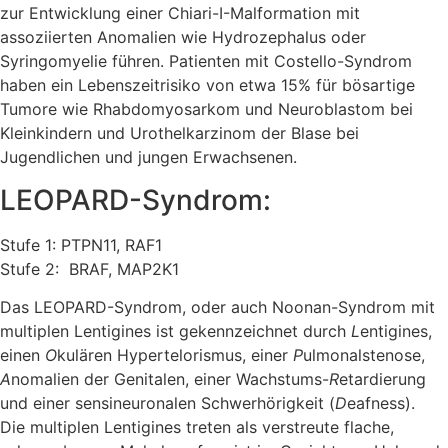
zur Entwicklung einer Chiari-I-Malformation mit
assoziierten Anomalien wie Hydrozephalus oder
Syringomyelie führen. Patienten mit Costello-Syndrom
haben ein Lebenszeitrisiko von etwa 15% für bösartige
Tumore wie Rhabdomyosarkom und Neuroblastom bei
Kleinkindern und Urothelkarzinom der Blase bei
Jugendlichen und jungen Erwachsenen.
LEOPARD-Syndrom:
Stufe 1: PTPN11, RAF1
Stufe 2:
BRAF, MAP2K1
Das LEOPARD-Syndrom, oder auch Noonan-Syndrom mit
multiplen Lentigines ist gekennzeichnet durch
L
entigines,
einen
O
kulären Hypertelorismus, einer
P
ulmonalstenose,
A
nomalien der Genitalen, einer Wachstums-
R
etardierung
und einer sensineuronalen Schwerhörigkeit (
D
eafness).
Die multiplen Lentigines treten als verstreute flache,