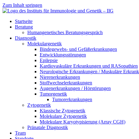
Zum Inhalt springen
Startseite
Beratung
Humangenetisches Beratungsgespräch
Diagnostik
Molekulargenetik
Bindegewebs- und Gefäßerkrankungen
Entwicklungsstörungen
Epilepsie
Kardiovaskuläre Erkrankungen und RASopathien
Neurologische Erkrankungen / Muskuläre Erkran
Nierenerkrankungen
Stoffwechselerkrankungen
Augenerkrankungen / Hörstörungen
Tumorgenetik
Tumorerkrankungen
Zytogenetik
Klassische Zytogenetik
Molekulare Zytogenetik
Molekulare Karyotypisierung (Array CGH)
Pränatale Diagnostik
Team
Standorte