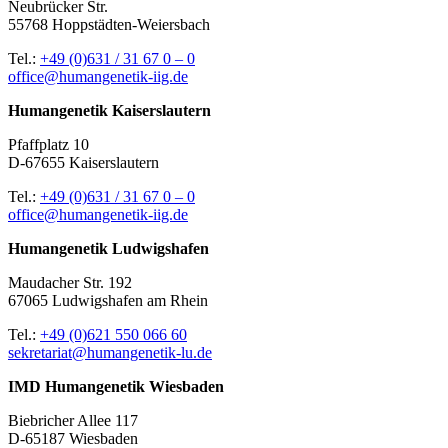
Neubrücker Str.
55768 Hoppstädten-Weiersbach
Tel.:
+49 (0)631 / 31 67 0 – 0
office@humangenetik-iig.de
Humangenetik Kaiserslautern
Pfaffplatz 10
D-67655 Kaiserslautern
Tel.:
+49 (0)631 / 31 67 0 – 0
office@humangenetik-iig.de
Humangenetik Ludwigshafen
Maudacher Str. 192
67065 Ludwigshafen am Rhein
Tel.:
+49 (0)621 550 066 60
sekretariat@humangenetik-lu.de
IMD Humangenetik Wiesbaden
Biebricher Allee 117
D-65187 Wiesbaden