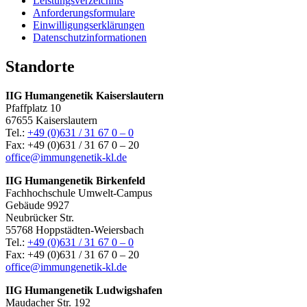
Leistungsverzeichnis
Anforderungsformulare
Einwilligungserklärungen
Datenschutzinformationen
Standorte
IIG Humangenetik Kaiserslautern
Pfaffplatz 10
67655 Kaiserslautern
Tel.:
+49 (0)631 / 31 67 0 – 0
Fax: +49 (0)631 / 31 67 0 – 20
office@immungenetik-kl.de
IIG Humangenetik Birkenfeld
Fachhochschule Umwelt-Campus
Gebäude 9927
Neubrücker Str.
55768 Hoppstädten-Weiersbach
Tel.:
+49 (0)631 / 31 67 0 – 0
Fax: +49 (0)631 / 31 67 0 – 20
office@immungenetik-kl.de
IIG Humangenetik Ludwigshafen
Maudacher Str. 192