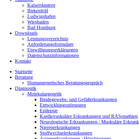
Kaiserslautern
Birkenfeld
Ludwigshafen
Wiesbaden
Bad Homburg
Downloads
Leistungsverzeichnis
Anforderungsformulare
Einwilligungserklärungen
Datenschutzinformationen
Kontakt
Startseite
Beratung
Humangenetisches Beratungsgespräch
Diagnostik
Molekulargenetik
Bindegewebs- und Gefäßerkrankungen
Entwicklungsstörungen
Epilepsie
Kardiovaskuläre Erkrankungen und RASopathien
Neurologische Erkrankungen / Muskuläre Erkran
Nierenerkrankungen
Stoffwechselerkrankungen
Augenerkrankungen / Hörstörungen