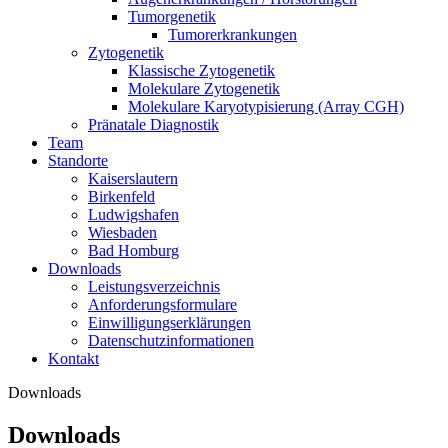
Tumorgenetik
Tumorerkrankungen
Zytogenetik
Klassische Zytogenetik
Molekulare Zytogenetik
Molekulare Karyotypisierung (Array CGH)
Pränatale Diagnostik
Team
Standorte
Kaiserslautern
Birkenfeld
Ludwigshafen
Wiesbaden
Bad Homburg
Downloads
Leistungsverzeichnis
Anforderungsformulare
Einwilligungserklärungen
Datenschutzinformationen
Kontakt
Downloads
Downloads