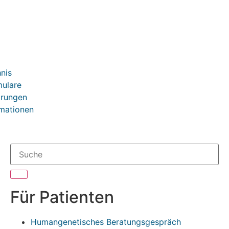
nis
mulare
ärungen
mationen
Für Patienten
Humangenetisches Beratungsgespräch​