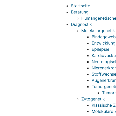
Startseite
Beratung
Humangenetische
Diagnostik
Molekulargenetik
Bindegeweb
Entwicklung
Epilepsie
Kardiovasku
Neurologisc
Nierenerkra
Stoffwechse
Augenerkran
Tumorgenet
Tumore
Zytogenetik
Klassische 
Molekulare 