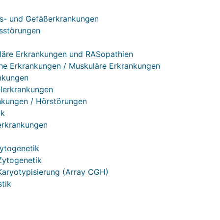
s- und Gefäßerkrankungen
sstörungen
läre Erkrankungen und RASopathien
he Erkrankungen / Muskuläre Erkrankungen
nkungen
lerkrankungen
kungen / Hörstörungen
ik
rkrankungen
Zytogenetik
Zytogenetik
Karyotypisierung (Array CGH)
tik