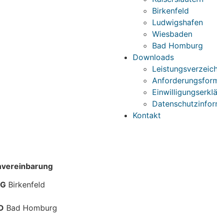
Birkenfeld
Ludwigshafen
Wiesbaden
Bad Homburg
Downloads
Leistungsverzeich
Anforderungsfor
Einwilligungserkl
Datenschutzinfor
Kontakt
invereinbarung
IG
Birkenfeld
D
Bad Homburg