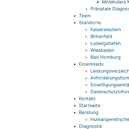
Molekulare 
Pränatale Diagnos
Team
Standorte
Kaiserslautern
Birkenfeld
Ludwigshafen
Wiesbaden
Bad Homburg
Downloads
Leistungsverzeich
Anforderungsfor
Einwilligungserkl
Datenschutzinfor
Kontakt
Startseite
Beratung
Humangenetische
Diagnostik