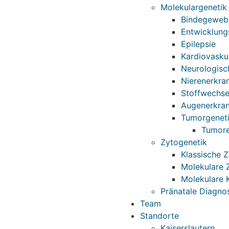
Molekulargenetik
Bindegeweb
Entwicklung
Epilepsie
Kardiovasku
Neurologisc
Nierenerkra
Stoffwechse
Augenerkran
Tumorgenet
Tumore
Zytogenetik
Klassische 
Molekulare 
Molekulare 
Pränatale Diagnos
Team
Standorte
Kaiserslautern