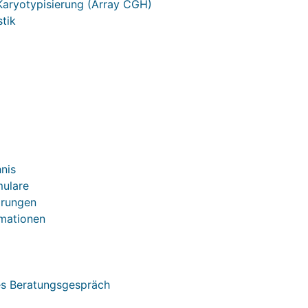
Karyotypisierung (Array CGH)
tik
nis
mulare
ärungen
mationen
s Beratungsgespräch