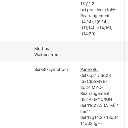
17q11.2
bei positivem IgH-
Rearrangement:
t(4;14), t(6;14),
t(11;14), t(14;16),
t(14;20)
Morbus
Waldenström
Burkitt-Lymphom
Panel-BL:
del 6q21 / 6q23
(SEC63/MYB)
8q24 MYC-
Rearrangement
t(8;14) MYC/IGH
del 11q22.3 (ATM) /
cen11
del 13q14.2 / 13q34
14q32 IgH-