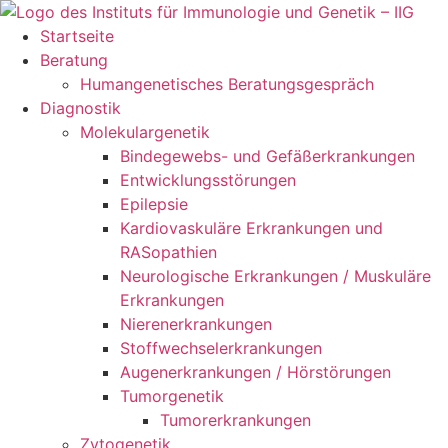
Zum
Inhalt
Startseite
springen
Beratung
Humangenetisches Beratungsgespräch
Diagnostik
Molekulargenetik
Bindegewebs- und Gefäßerkrankungen
Entwicklungsstörungen
Epilepsie
Kardiovaskuläre Erkrankungen und
RASopathien
Neurologische Erkrankungen / Muskuläre
Erkrankungen
Nierenerkrankungen
Stoffwechselerkrankungen
Augenerkrankungen / Hörstörungen
Tumorgenetik
Tumorerkrankungen
Zytogenetik