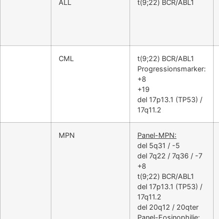
ALL
t(9;22) BCR/ABL1
CML
t(9;22) BCR/ABL1
Progressionsmarker:
+8
+19
del 17p13.1 (TP53) /
17q11.2
MPN
Panel-MPN:
del 5q31 / -5
del 7q22 / 7q36 / -7
+8
t(9;22) BCR/ABL1
del 17p13.1 (TP53) /
17q11.2
del 20q12 / 20qter
Panel-Eosinophilie: