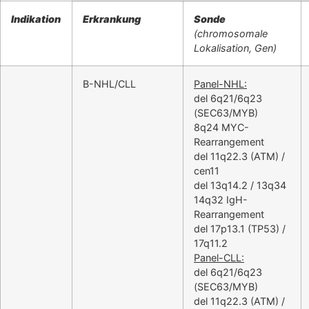
Indikation
Erkrankung
Sonde
(chromosomale
Lokalisation, Gen)
B-NHL/CLL
Panel-NHL:
del 6q21/6q23
(SEC63/MYB)
8q24 MYC-
Rearrangement
del 11q22.3 (ATM) /
cen11
del 13q14.2 / 13q34
14q32 IgH-
Rearrangement
del 17p13.1 (TP53) /
17q11.2
Panel-CLL:
del 6q21/6q23
(SEC63/MYB)
del 11q22.3 (ATM) /