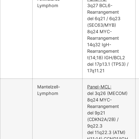
Lymphom
3q27 BCL6-
Rearrangement
del 6q21 / 6q23
(SEC63/MYB)
8q24 MYC-
Rearrangement
14q32 IgH-
Rearrangement
t(14;18) IGH/BCL2
del 17p13.1 (TP53) /
17q11.21
Mantelzell-
Panel-MCL:
Lymphom
del 3q26 (MECOM)
8q24 MYC-
Rearrangement
del 9p21
(CDKN2A/2B) /
9q22.3
del 11q22.3 (ATM)
t(11;14) CCND1/IGH