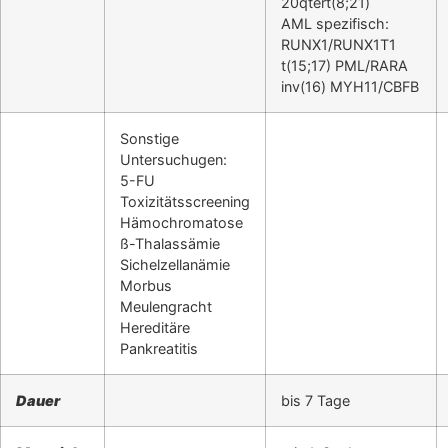
20qtert(8;21)
AML spezifisch:
RUNX1/RUNX1T1
t(15;17) PML/RARA
inv(16) MYH11/CBFB
Sonstige
Untersuchugen:
5-FU
Toxizitätsscreening
Hämochromatose
ß-Thalassämie
Sichelzellanämie
Morbus
Meulengracht
Hereditäre
Pankreatitis
Dauer
bis 7 Tage