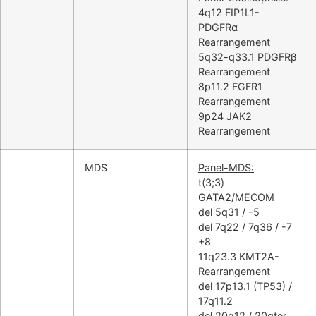
4q12 FIP1L1-
PDGFRα
Rearrangement
5q32-q33.1 PDGFRβ
Rearrangement
8p11.2 FGFR1
Rearrangement
9p24 JAK2
Rearrangement
MDS
Panel-MDS:
t(3;3)
GATA2/MECOM
del 5q31 / -5
del 7q22 / 7q36 / -7
+8
11q23.3 KMT2A-
Rearrangement
del 17p13.1 (TP53) /
17q11.2
del 20q12 / 20qter