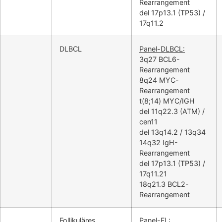
Rearrangement
del 17p13.1 (TP53) /
17q11.2
DLBCL
Panel-DLBCL:
3q27 BCL6-
Rearrangement
8q24 MYC-
Rearrangement
t(8;14) MYC/IGH
del 11q22.3 (ATM) /
cen11
del 13q14.2 / 13q34
14q32 IgH-
Rearrangement
del 17p13.1 (TP53) /
17q11.21
18q21.3 BCL2-
Rearrangement
Follikuläres
Panel-FL: