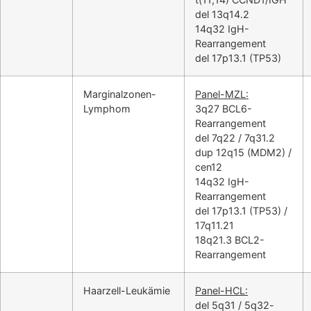
del 13q14.2
14q32 IgH-
Rearrangement
del 17p13.1 (TP53)
Marginalzonen-
Panel-MZL:
Lymphom
3q27 BCL6-
Rearrangement
del 7q22 / 7q31.2
dup 12q15 (MDM2) /
cen12
14q32 IgH-
Rearrangement
del 17p13.1 (TP53) /
17q11.21
18q21.3 BCL2-
Rearrangement
Haarzell-Leukämie
Panel-HCL:
del 5q31 / 5q32-