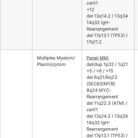
cen11
+12
del 13q14.2 / 13q34
14q32 IgH-
Rearrangement
del 17p13.1 (TP53) /
17q11.2
Multiples Myelom/
Panel-MM:
Plasmozytom
del/dup 1p32 / 1q21
+5 / +9 / +15
del 6q21/6q23
(SEC63/MYB)
8q24 MYC-
Rearrangement
del 11q22.3 (ATM) /
cen11
del 13q14.2 / 13q34
14q32 IgH-
Rearrangement
del 17p13.1 (TP53) /