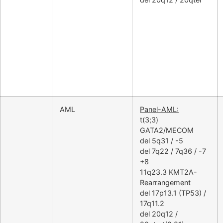
AML
Panel-AML:
t(3;3)
GATA2/MECOM
del 5q31 / -5
del 7q22 / 7q36 / -7
+8
11q23.3 KMT2A-
Rearrangement
del 17p13.1 (TP53) /
17q11.2
del 20q12 /