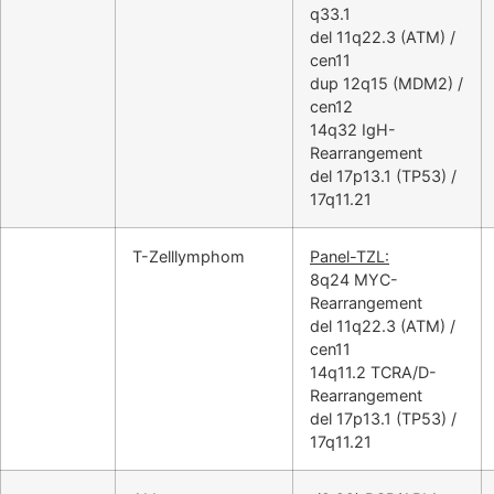
q33.1
del 11q22.3 (ATM) /
cen11
dup 12q15 (MDM2) /
cen12
14q32 IgH-
Rearrangement
del 17p13.1 (TP53) /
17q11.21
T-Zelllymphom
Panel-TZL:
8q24 MYC-
Rearrangement
del 11q22.3 (ATM) /
cen11
14q11.2 TCRA/D-
Rearrangement
del 17p13.1 (TP53) /
17q11.21