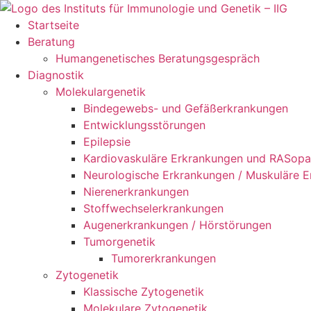
Zum
Inhalt
Startseite
springen
Beratung
Humangenetisches Beratungsgespräch
Diagnostik
Molekulargenetik
Bindegewebs- und Gefäßerkrankungen
Entwicklungsstörungen
Epilepsie
Kardiovaskuläre Erkrankungen und RASopa
Neurologische Erkrankungen / Muskuläre 
Nierenerkrankungen
Stoffwechselerkrankungen
Augenerkrankungen / Hörstörungen
Tumorgenetik
Tumorerkrankungen
Zytogenetik
Klassische Zytogenetik
Molekulare Zytogenetik