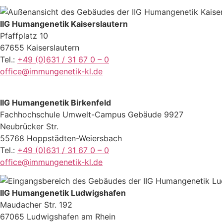
IIG Humangenetik Kaiserslautern
Pfaffplatz 10
67655 Kaiserslautern
Tel.:
+49 (0)631 / 31 67 0 – 0
office@immungenetik-kl.de
I
IG Humangenetik Birkenfeld
Fachhochschule Umwelt-Campus Gebäude 9927
Neubrücker Str.
55768 Hoppstädten-Weiersbach
Tel.:
+49 (0)631 / 31 67 0 – 0
office@immungenetik-kl.de
IIG Humangenetik Ludwigshafen
Maudacher Str. 192
67065 Ludwigshafen am Rhein