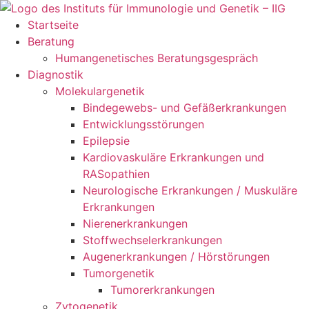
Zum
Inhalt
Startseite
springen
Beratung
Humangenetisches Beratungsgespräch
Diagnostik
Molekulargenetik
Bindegewebs- und Gefäßerkrankungen
Entwicklungsstörungen
Epilepsie
Kardiovaskuläre Erkrankungen und
RASopathien
Neurologische Erkrankungen / Muskuläre
Erkrankungen
Nierenerkrankungen
Stoffwechselerkrankungen
Augenerkrankungen / Hörstörungen
Tumorgenetik
Tumorerkrankungen
Zytogenetik