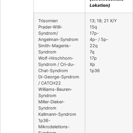
Lokation)
Trisomien
13; 18; 21 X/Y
Prader-Willi-
15q
Syndrom/
17p-
Angelman-Syndrom
4p- / 5p-
Smith-Magenis-
22q
Syndrom
7q
Wolf-Hirschhorn-
17p
Syndrom / Cri-du-
Xp
Chat-Syndrom
1p36
Di-George-Syndrom
/ CATCH22
Williams-Beuren-
Syndrom
Miller-Dieker-
Syndrom
Kallmann-Syndrom
1p36-
Mikrodeletions-
Syndrom