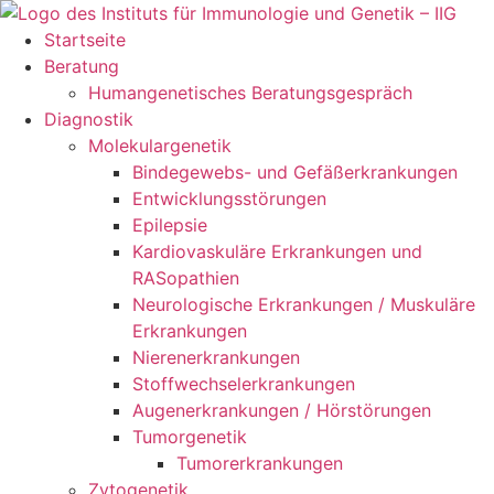
Zum
Inhalt
Startseite
springen
Beratung
Humangenetisches Beratungsgespräch
Diagnostik
Molekulargenetik
Bindegewebs- und Gefäßerkrankungen
Entwicklungsstörungen
Epilepsie
Kardiovaskuläre Erkrankungen und
RASopathien
Neurologische Erkrankungen / Muskuläre
Erkrankungen
Nierenerkrankungen
Stoffwechselerkrankungen
Augenerkrankungen / Hörstörungen
Tumorgenetik
Tumorerkrankungen
Zytogenetik