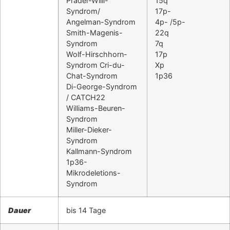
Prader-Willi-
15q
Syndrom/
17p-
Angelman-Syndrom
4p- /5p-
Smith-Magenis-
22q
Syndrom
7q
Wolf-Hirschhorn-
17p
Syndrom Cri-du-
Xp
Chat-Syndrom
1p36
Di-George-Syndrom
/ CATCH22
Williams-Beuren-
Syndrom
Miller-Dieker-
Syndrom
Kallmann-Syndrom
1p36-
Mikrodeletions-
Syndrom
Dauer
bis 14 Tage