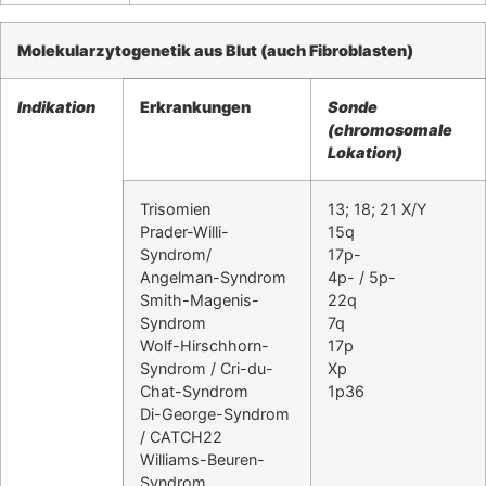
Molekularzytogenetik aus Blut (auch Fibroblasten)
Indikation
Erkrankungen
Sonde
(chromosomale
Lokation)
Trisomien
13; 18; 21 X/Y
Prader-Willi-
15q
Syndrom/
17p-
Angelman-Syndrom
4p- / 5p-
Smith-Magenis-
22q
Syndrom
7q
Wolf-Hirschhorn-
17p
Syndrom / Cri-du-
Xp
Chat-Syndrom
1p36
Di-George-Syndrom
/ CATCH22
Williams-Beuren-
Syndrom